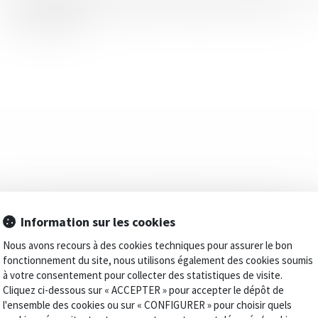
c'est la réduction générale dégressive unique (RGDU) des cotisations...
LIRE LA SUITE
 offrir des réponses immédiates aux phénomènes troublant l’ordre public"
Information sur les cookies
unique
Nous avons recours à des cookies techniques pour assurer le bon
 plafonnée à partir du 1er septembre
fonctionnement du site, nous utilisons également des cookies soumis
igation de loyauté de l’employeur
à votre consentement pour collecter des statistiques de visite.
Cliquez ci-dessous sur « ACCEPTER » pour accepter le dépôt de
ites du pouvoir du juge pénal
l'ensemble des cookies ou sur « CONFIGURER » pour choisir quels
alariée qui ne lui a pas indiqué qu'elle était enceinte ?